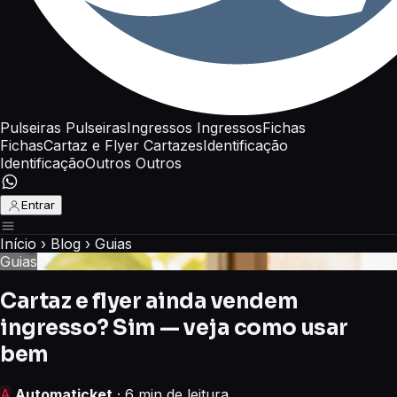
Pulseiras
Pulseiras
Ingressos
Ingressos
Fichas
Fichas
Cartaz e Flyer
Cartazes
Identificação
Identificação
Outros
Outros
Entrar
Início
›
Blog
›
Guias
Guias
Cartaz e flyer ainda vendem
ingresso? Sim — veja como usar
bem
A
Automaticket
· 6 min de leitura