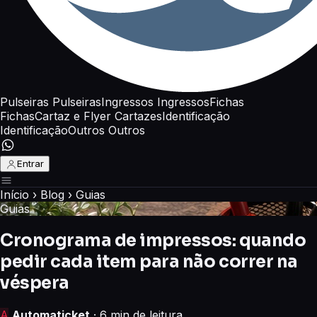
Pulseiras
Pulseiras
Ingressos
Ingressos
Fichas
Fichas
Cartaz e Flyer
Cartazes
Identificação
Identificação
Outros
Outros
Entrar
Início
›
Blog
›
Guias
Guias
Cronograma de impressos: quando
pedir cada item para não correr na
véspera
A
Automaticket
· 6 min de leitura