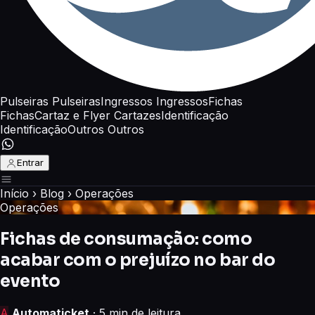
Pulseiras
Pulseiras
Ingressos
Ingressos
Fichas
Fichas
Cartaz e Flyer
Cartazes
Identificação
Identificação
Outros
Outros
Entrar
Início
›
Blog
›
Operações
Operações
Fichas de consumação: como
acabar com o prejuízo no bar do
evento
A
Automaticket
· 5 min de leitura