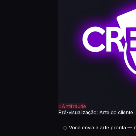
breve
A foto
real deste
produto
será
adicionada
em breve
Antifraude
Pré-visualização: Arte do cliente
Você envia a arte pronta — 