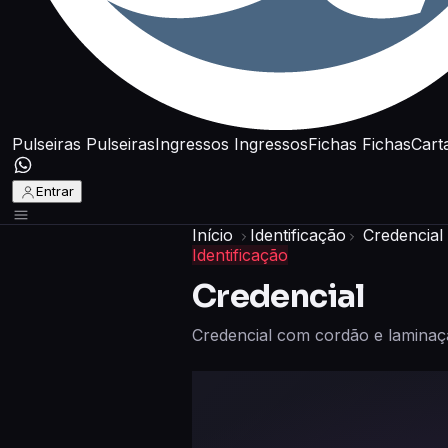
Pulseiras
Pulseiras
Ingressos
Ingressos
Fichas
Fichas
Cart
Entrar
Início
Identificação
Credencial
Identificação
Credencial
Credencial com cordão e laminaç