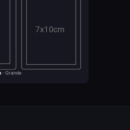
m
· Grande